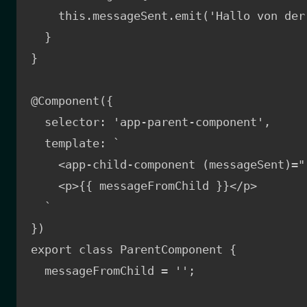
    this.messageSent.emit('Hallo von der
  }

}

@Component({

  selector: 'app-parent-component',

  template: `

    <app-child-component (messageSent)="
    <p>{{ messageFromChild }}</p>

  `

})

export class ParentComponent {

  messageFromChild = '';
